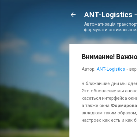
ANT-Logistics 
Автоматизація транспорт
формувати оптимальні м
Внимание! Важно
Автор:
ANT-Logistics
-
вер
В ближайшие дни мы сдел
Это обновление мы анонс
касаться интерфейса ок
а также окна
Формирова
вкладкам таким образом,
настроек как есть и как б