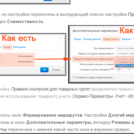
, ее настройки перенесены в выпадающий список настройки
Пр
дке
Совместимость
.
ройка
Правило контроля для товарных групп
проявляется только
ии использования товарного учета (
Сервис-Параметры- Учет - И
илось окно
Формирование маршрутов
. Настройки
Долгий ма
сены в окно
Дополнительные параметры
, вкладку
Режимы р
уты
перенесена с нижней левой части окна в верхнюю правую: