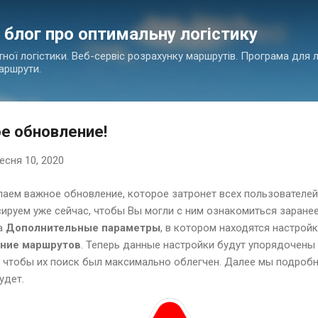
Перейти до основного вмісту
- блог про оптимальну логістику
ної логістики. Веб-сервіс розрахунку маршрутів. Програма для л
аршрути.
е обновление!
есня 10, 2020
аем важное обновление, которое затронет всех пользователе
ируем уже сейчас, чтобы Вы могли с ним ознакомиться заранее
на
Дополнительные параметры
, в котором находятся наст
ройк
ние маршрутов
. Теперь данные настройки будут упорядочены
 чтобы их поиск был максимально облегчен. Далее мы подро
удет.