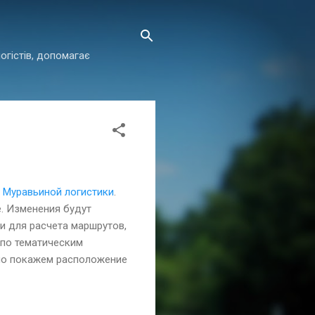
огістів, допомагає
й
Муравьиной логистики
.
. Изменения б
удут
и для расчета маршрутов,
 по тематическим
бно покажем расположение