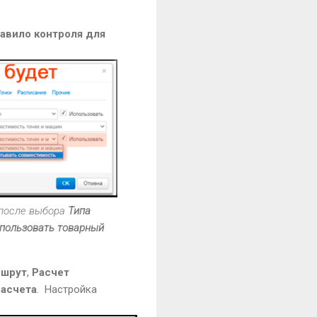
авило контроля для
 после выбора
Типа
спользовать товарный
ршрут
,
Расчет
асчета
.
Настройка