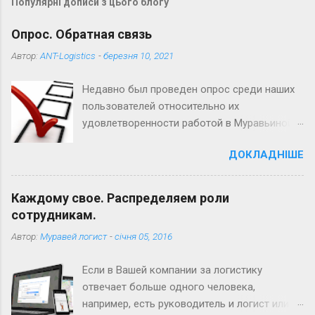
Популярні дописи з цього блогу
Опрос. Обратная связь
Автор:
ANT-Logistics
-
березня 10, 2021
Недавно был проведен опрос среди наших
пользователей относительно их
удовлетворенности работой в Муравьиной
логистике. Благодарим Вас за оставленные
ДОКЛАДНІШЕ
мнения - каждое из них очень важно для
нас. В этой статье Вы получите ответы на
наиболее частые вопросы и пожелания по
Каждому свое. Распределяем роли
функционалу сервиса. Также напоминаем,
сотрудникам.
что при любых проблемах и сложностях в
Автор:
Муравей логист
-
січня 05, 2016
работе с сервисом Вы всегда можете
обратиться в службу технической
Если в Вашей компании за логистику
поддержки. 1. Нет учета трафика (пробок)
отвечает больше одного человека,
при формировании маршрутов В Муравьиной
например, есть руководитель и логист или
логистике есть учет трафика на основании