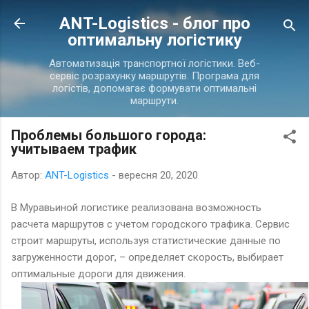
Перейти до основного вмісту
ANT-Logistics - блог про
оптимальну логістику
Автоматизація транспортної логістики. Веб-
сервіс розрахунку маршрутів. Програма для
логістів, допомагає формувати оптимальні
маршрути.
Проблемы большого города:
учитываем трафик
Автор:
ANT-Logistics
-
вересня 20, 2020
В Муравьиной логистике реализована возможность
расчета маршрутов с учетом городского трафика. Сервис
строит маршруты, используя статистические данные по
загруженности дорог
,
– определяет скорость, выбирает
оптимальные дороги для движения.