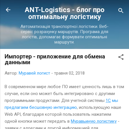
Перейти до основного вмісту
ANT-Logistics - блог про
оптимальну логістику
Автоматизація транспортної логістики. Веб-
сервіс розрахунку маршрутів. Програма для
логістів, допомагає формувати оптимальні
маршрути.
Импортер - приложение для обмена
данными
Автор:
Муравей логист
-
травня 02, 2018
В современном мире любое ПО имеет ценность лишь в том
случае, если оно может быть интегрировано с другими
программными продуктами. Для учетной системы
1С
мы
предлагаем бесшовную интеграцию
, использующую наше
Web API, благодаря которой пользователь нажатием
одной кнопки может передать в
Муравьиную логистику
-
заявки с адресами и другой информацией для