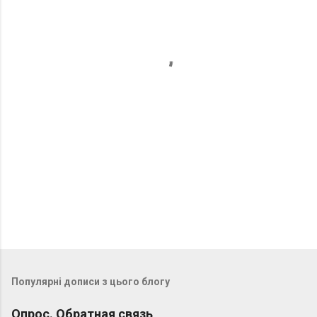
н
т
а
р
і
Популярні дописи з цього блогу
Опрос. Обратная связь