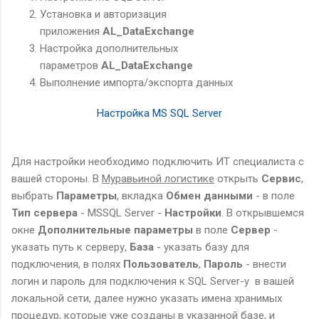
Установка и авторизация
приложения
AL_DataExchange
Настройка
дополнительных
параметров
AL_DataExchange
Выполнение импорта/экспорта данных
Настройка MS SQL Server
Для настройки необходимо подключить ИТ специалиста с
вашей стороны. В
Муравьиной логистике
открыть
Сервис
,
выбрать
Параметры
, вкладка
Обмен данными
- в поле
Тип сервера
- MSSQL Server -
Настройки
. В открывшемся
окне
Дополнительные параметры
в поле
Сервер
-
указать путь к серверу,
База
- указать базу для
подключения, в полях
Пользователь
,
Пароль
- внести
логин и пароль для подключения к SQL Server-у в вашей
локальной сети, далее нужно указать имена хранимых
процедур, которые уже созданы в указанной базе, и