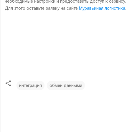
необходимые настройки и предоставить доступ к сервису.
Для этого оставьте заявку на сайте
Муравьиная логистика
.
интеграция
обмен данными
К
о
м
е