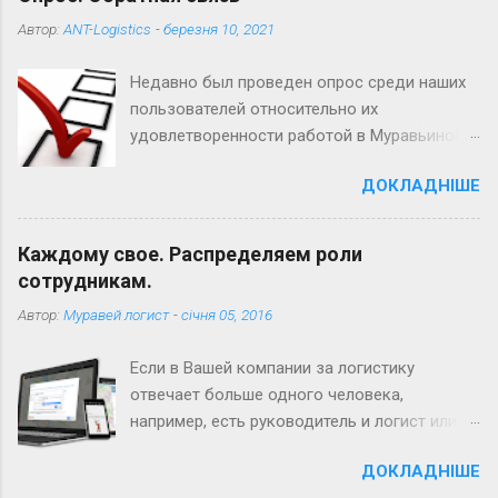
Автор:
ANT-Logistics
-
березня 10, 2021
Недавно был проведен опрос среди наших
пользователей относительно их
удовлетворенности работой в Муравьиной
логистике. Благодарим Вас за оставленные
ДОКЛАДНІШЕ
мнения - каждое из них очень важно для
нас. В этой статье Вы получите ответы на
наиболее частые вопросы и пожелания по
Каждому свое. Распределяем роли
функционалу сервиса. Также напоминаем,
сотрудникам.
что при любых проблемах и сложностях в
Автор:
Муравей логист
-
січня 05, 2016
работе с сервисом Вы всегда можете
обратиться в службу технической
Если в Вашей компании за логистику
поддержки. 1. Нет учета трафика (пробок)
отвечает больше одного человека,
при формировании маршрутов В Муравьиной
например, есть руководитель и логист или
логистике есть учет трафика на основании
несколько логистов - Вам может
статистических данных в зависимости от
ДОКЛАДНІШЕ
пригодиться распределение
выбранных дня недели и времени суток.